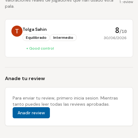
Valoraciones reales de jugadores que han usado esta
8
1 review
pala.
8
Tolga Sahin
/10
Equilibrado
Intermedio
30/06/2026
+
Good control
Anade tu review
Para enviar tu review, primero inicia sesion. Mientras
tanto puedes leer todas las reviews aprobadas.
Anadir review