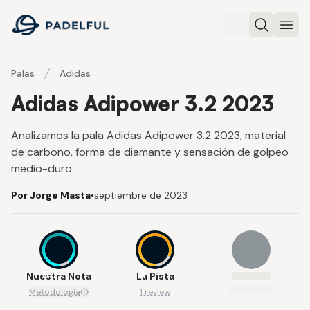
Padelful
Buscar
Abri
Palas
Adidas
Adidas Adipower 3.2 2023
Analizamos la pala Adidas Adipower 3.2 2023, material
de carbono, forma de diamante y sensación de golpeo
medio-duro
Por Jorge Masta
•
septiembre de 2023
8.7
8
Nuestra Nota
La Pista
Metodología
1 review