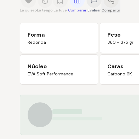
La quiero
La tengo
La tuve
Comparar
Evaluar
Compartir
Forma
Peso
Redonda
360 - 375 gr
Núcleo
Caras
EVA Soft Performance
Carbono 6K