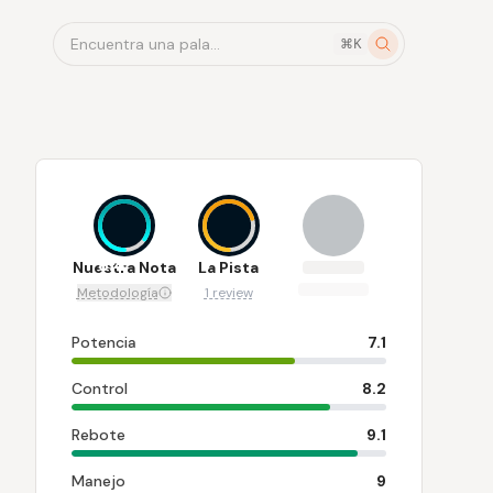
Encuentra una pala...
⌘K
8.4
7
Nuestra Nota
La Pista
Metodología
1 review
Potencia
7.1
Control
8.2
Rebote
9.1
Manejo
9