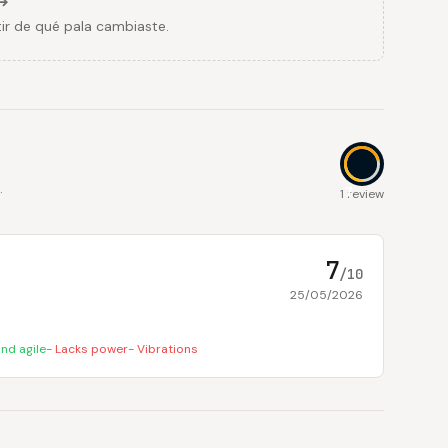
ir de qué pala cambiaste.
.
7
1 review
7
/10
25/05/2026
and agile
-
Lacks power
-
Vibrations