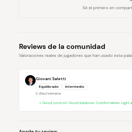
Sé el primero en compart
Reviews de la comunidad
Valoraciones reales de jugadores que han usado esta pala
Giovani Saletti
Equilibrado
Intermedio
2 días/semana
+
Good control
+
Good balance
+
Comfortable
+
Light 
Anade tu review