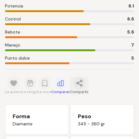
Potencia
6.1
Control
6.6
Rebote
5.6
Manejo
7
Punto dulce
5
La quiero
La tengo
La tuve
Comparar
Compartir
Forma
Peso
Diamante
345 - 360 gr