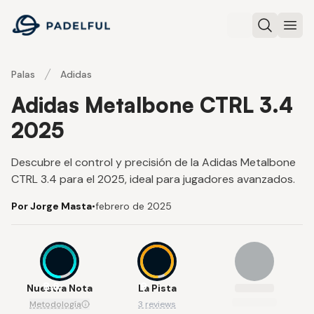
Padelful
Buscar
Abri
Palas
Adidas
Adidas Metalbone CTRL 3.4
2025
Descubre el control y precisión de la Adidas Metalbone
CTRL 3.4 para el 2025, ideal para jugadores avanzados.
Por Jorge Masta
•
febrero de 2025
8.6
9
Nuestra Nota
La Pista
Metodología
3 reviews