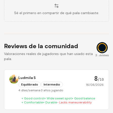
Sé el primero en compartir de qué pala cambiaste.
Reviews de la comunidad
Valoraciones reales de jugadores que han usado esta
9
3 reviews
pala.
8
Ludmila S
/10
Equilibrado
Intermedio
16/06/2026
4 días/semana
·
3 años jugando
+
Good control
+
Wide sweet spot
+
Good balance
+
Comfortable
+
Durable
-
Lacks maneuverability