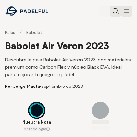
Padelful
Buscar
Abri
Palas
Babolat
Babolat Air Veron 2023
Descubre la pala Babolat Air Veron 2023, con materiales
premium como Carbon Flex y núcleo Black EVA. Ideal
para mejorar tu juego de pádel.
Por Jorge Masta
•
septiembre de 2023
8.2
Nuestra Nota
Metodología