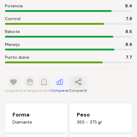
Potencia
8.4
Control
7.8
Rebote
8.5
Manejo
8.6
Punto dulce
7.7
La quiero
La tengo
La tuve
Comparar
Compartir
Forma
Peso
Diamante
365 - 375 gr