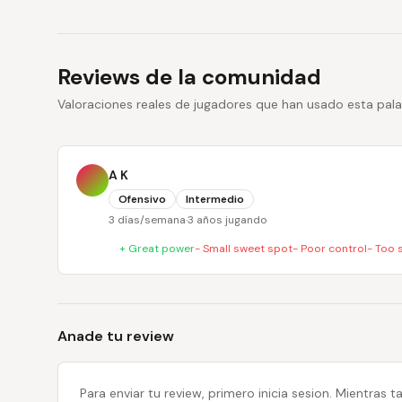
Reviews de la comunidad
Valoraciones reales de jugadores que han usado esta pala
A K
Ofensivo
Intermedio
3 días/semana
·
3 años jugando
+
Great power
-
Small sweet spot
-
Poor control
-
Too s
Anade tu review
Para enviar tu review, primero inicia sesion. Mientras