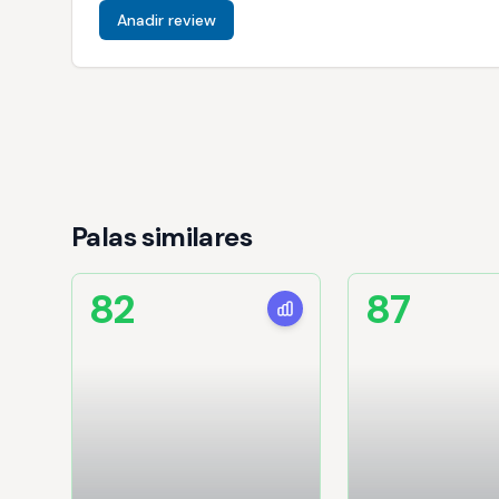
Anadir review
Palas similares
82
87