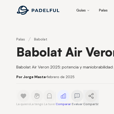
Padelful
Guías
Palas
Palas
Babolat
Babolat Air Ver
Babolat Air Veron 2025: potencia y maniobrabilidad
Por Jorge Masta
•
febrero de 2025
La quiero
La tengo
La tuve
Comparar
Evaluar
Compartir