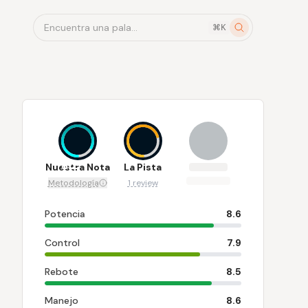
Encuentra una pala...
⌘K
8.2
7
Nuestra Nota
La Pista
Metodología
1 review
Potencia
8.6
Control
7.9
Rebote
8.5
Manejo
8.6