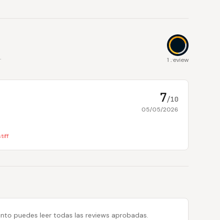
.
7
1 review
7
/10
05/05/2026
tiff
 tanto puedes leer todas las reviews aprobadas.