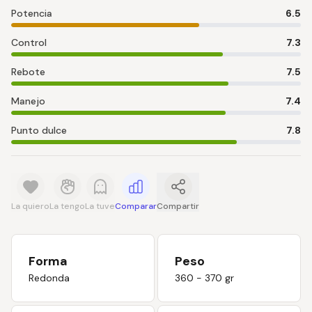
Potencia
6.5
Control
7.3
Rebote
7.5
Manejo
7.4
Punto dulce
7.8
La quiero
La tengo
La tuve
Comparar
Compartir
Forma
Peso
Redonda
360 - 370 gr