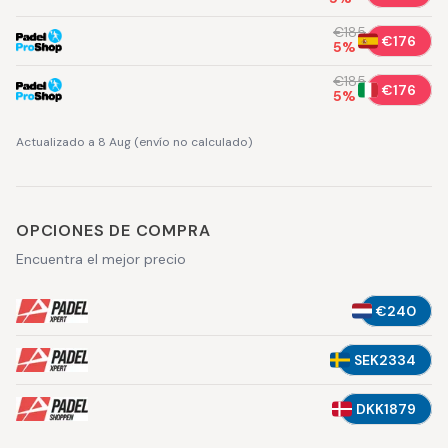
€185
€176
5
%
€185
€176
5
%
Actualizado a 8 Aug
(
envío no calculado
)
OPCIONES DE COMPRA
Encuentra el mejor precio
€240
SEK2334
DKK1879