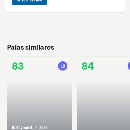
Anadir review
Palas similares
83
84
Bullpadel
/
2026