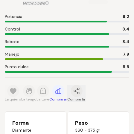
Metodología
Potencia
8.2
Control
8.4
Rebote
8.4
Manejo
7.9
Punto dulce
8.6
La quiero
La tengo
La tuve
Comparar
Compartir
Forma
Peso
Diamante
360 - 375 gr