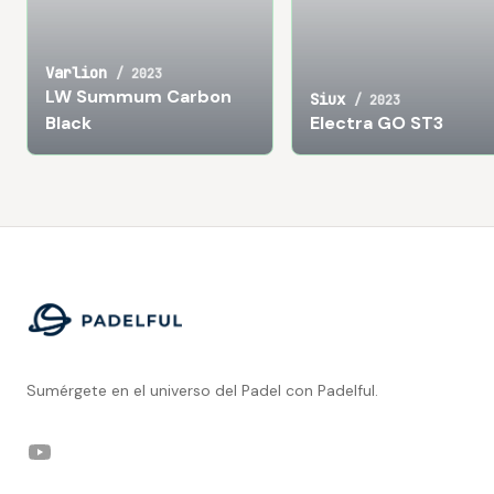
Varlion
/
2023
LW Summum Carbon
Siux
/
2023
Black
Electra GO ST3
Footer
Sumérgete en el universo del Padel con Padelful.
YouTube