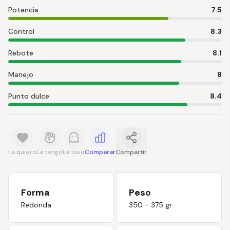
Potencia
7.5
Control
8.3
Rebote
8.1
Manejo
8
Punto dulce
8.4
La quiero
La tengo
La tuve
Comparar
Compartir
Forma
Peso
Redonda
350 - 375 gr