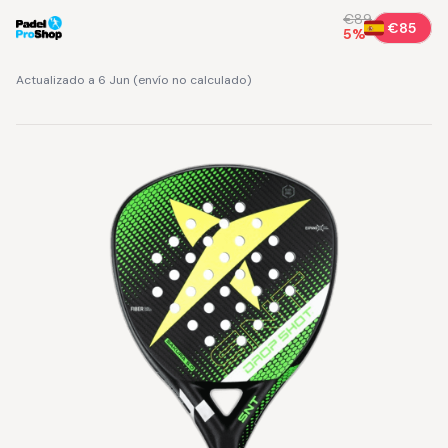
€89
€85
5
%
Actualizado a 6 Jun
(
envío no calculado
)