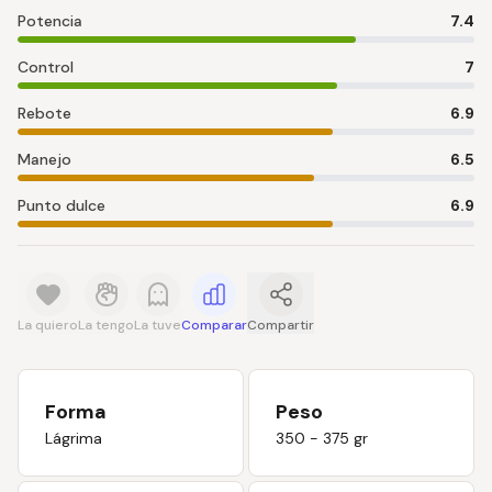
Potencia
7.4
Control
7
Rebote
6.9
Manejo
6.5
Punto dulce
6.9
La quiero
La tengo
La tuve
Comparar
Compartir
Forma
Peso
Lágrima
350 - 375 gr