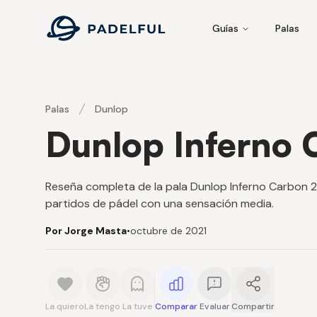
Padelful
Guías
Palas
Palas
Dunlop
Dunlop Inferno 
Reseña completa de la pala Dunlop Inferno Carbon 2
partidos de pádel con una sensación media.
Por Jorge Masta
•
octubre de 2021
La quiero
La tengo
La tuve
Comparar
Evaluar
Compartir