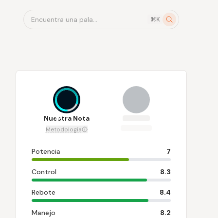
Encuentra una pala...
⌘K
8
Nuestra Nota
Metodología
Potencia
7
Control
8.3
Rebote
8.4
Manejo
8.2