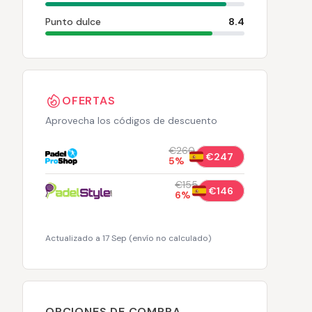
Punto dulce
8.4
OFERTAS
Aprovecha los códigos de descuento
€260
€247
5
%
€155
€146
6
%
Actualizado a 17 Sep
(
envío no calculado
)
OPCIONES DE COMPRA