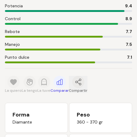
Potencia
9.4
Control
8.9
Rebote
7.7
Manejo
7.5
Punto dulce
7.1
La quiero
La tengo
La tuve
Comparar
Compartir
Forma
Peso
Diamante
360 - 370 gr