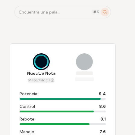
Encuentra una pala...
⌘K
8.4
Nuestra Nota
Metodología
Potencia
9.4
Control
8.6
Rebote
8.1
Manejo
7.6