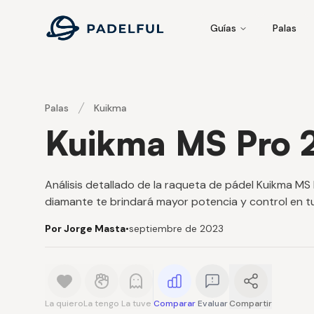
Padelful
Guías
Palas
Palas
Kuikma
Kuikma MS Pro 
Análisis detallado de la raqueta de pádel Kuikma M
diamante te brindará mayor potencia y control en tu
Por Jorge Masta
•
septiembre de 2023
La quiero
La tengo
La tuve
Comparar
Evaluar
Compartir