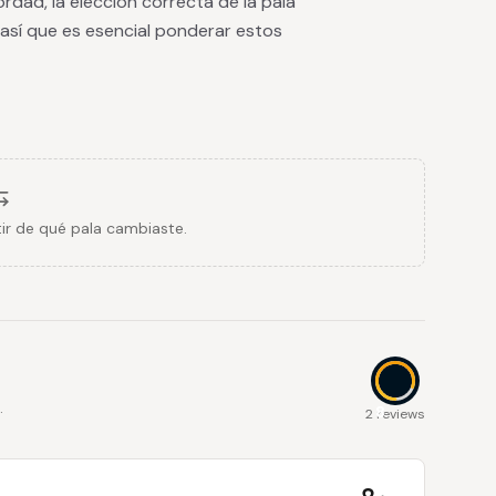
dad, la elección correcta de la pala
 así que es esencial ponderar estos
ir de qué pala cambiaste.
.
8
2 reviews