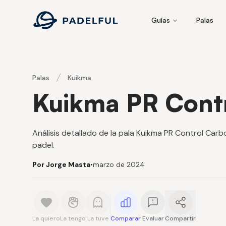
Padelful
Guías
Palas
Palas
Kuikma
Kuikma PR Cont
Análisis detallado de la pala Kuikma PR Control Car
padel.
Por Jorge Masta
•
marzo de 2024
La quiero
La tengo
La tuve
Comparar
Evaluar
Compartir