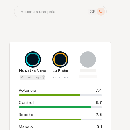
Encuentra una pala...
⌘K
8.3
8
Nuestra Nota
La Pista
Metodología
2 reviews
Potencia
7.4
Control
8.7
Rebote
7.5
Manejo
9.1