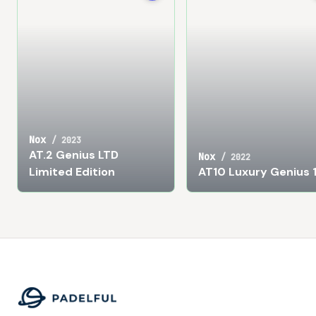
Nox
/
2023
AT.2 Genius LTD
Nox
/
2022
Limited Edition
AT10 Luxury Genius 
Footer