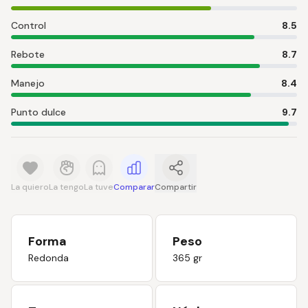
Control
8.5
Rebote
8.7
Manejo
8.4
Punto dulce
9.7
La quiero
La tengo
La tuve
Comparar
Compartir
Forma
Peso
Redonda
365 gr