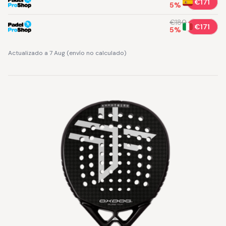
€171
5
%
€180
€171
5
%
Actualizado a 7 Aug
(
envío no calculado
)