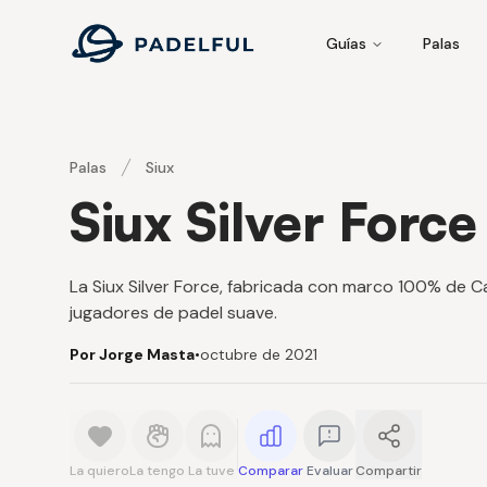
Padelful
Guías
Palas
Palas
Siux
Siux Silver Force
La Siux Silver Force, fabricada con marco 100% de Ca
jugadores de padel suave.
Por Jorge Masta
•
octubre de 2021
La quiero
La tengo
La tuve
Comparar
Evaluar
Compartir