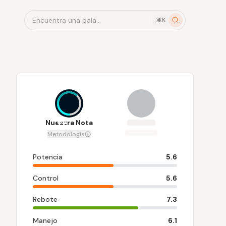
Encuentra una pala...
⌘K
6.1
Nuestra Nota
Metodología
Potencia
5.6
Control
5.6
Rebote
7.3
Manejo
6.1