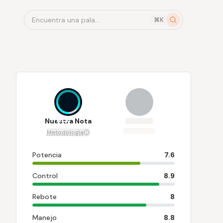
Encuentra una pala...
⌘K
8.5
Nuestra Nota
Metodología
Potencia
7.6
Control
8.9
Rebote
8
Manejo
8.8