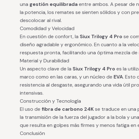
una
gestión equilibrada
entre ambos. A pesar de n
la potencia, los remates se sienten sólidos y con p
descolocar al rival.
Comodidad y Velocidad
En cuestión de confort, la
Siux Trilogy 4 Pro
se com
diseño agradable y ergonómico. En cuanto a la veloc
respuesta pronta, facilitando una óptima mezcla de r
Material y Durabilidad
Un aspecto clave de la
Siux Trilogy 4 Pro
es la util
marco como en las caras, y un núcleo de
EVA
. Esto 
resistencia al desgaste, asegurando una vida útil p
intensivas.
Construcción y Tecnología
El uso de
fibra de carbono 24K
se traduce en una p
la transmisión de la fuerza del jugador a la bola y un
que resulta en golpes más firmes y menos fatiga en e
Conclusión