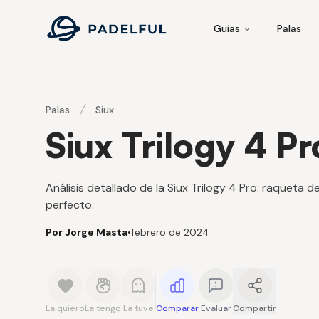
Padelful
Guías
Palas
Palas
Siux
Siux Trilogy 4 Pr
Análisis detallado de la Siux Trilogy 4 Pro: raqueta d
perfecto.
Por Jorge Masta
•
febrero de 2024
La quiero
La tengo
La tuve
Comparar
Evaluar
Compartir