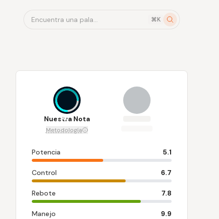
Encuentra una pala...
⌘K
7.4
Nuestra Nota
Metodología
Potencia
5.1
Control
6.7
Rebote
7.8
Manejo
9.9