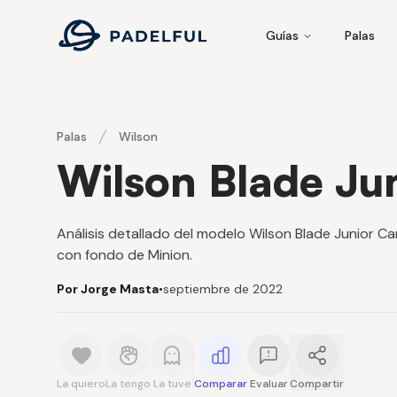
Padelful
Guías
Palas
Palas
Wilson
Wilson Blade Ju
Análisis detallado del modelo Wilson Blade Junior Ca
con fondo de Minion.
Por Jorge Masta
•
septiembre de 2022
La quiero
La tengo
La tuve
Comparar
Evaluar
Compartir