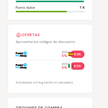
Punto dulce
7.4
OFERTAS
Aprovecha los códigos de descuento
€100
€95
5
%
€100
€95
5
%
Actualizado a 6 Aug
(
envío no calculado
)
OPCIONES DE COMPRA