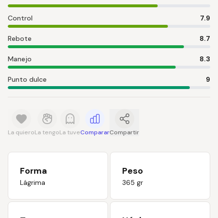
Control
7.9
Rebote
8.7
Manejo
8.3
Punto dulce
9
La quiero
La tengo
La tuve
Comparar
Compartir
Forma
Peso
Lágrima
365 gr