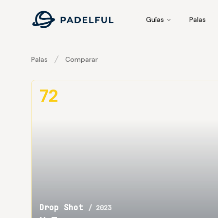
Padelful
Guías
Palas
Palas
Comparar
Drop Shot X-Tourer vs Drop Shot Stage Pro 1.0
72
Drop Shot
/
2023