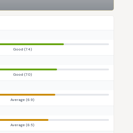
Good
(
7.4
)
Good
(
7.0
)
Average
(
6.9
)
Average
(
6.5
)