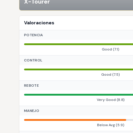
X-Tourer
Valoraciones
POTENCIA
Good
(
7.1
)
CONTROL
Good
(
7.5
)
REBOTE
Very Good
(
8.8
)
MANEJO
Below Avg
(
5.9
)