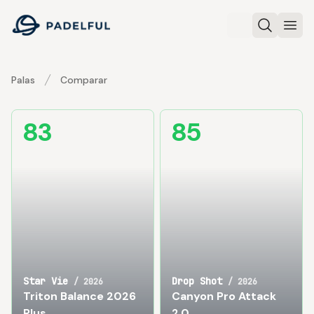
Padelful
Buscar
Abri
Palas
Comparar
Star Vie Triton Balance 2026 Plus vs Drop Shot Canyon Pr
83
85
Star Vie
Drop Shot
/
2026
/
2026
Triton Balance 2026
Canyon Pro Attack
Plus
2.0