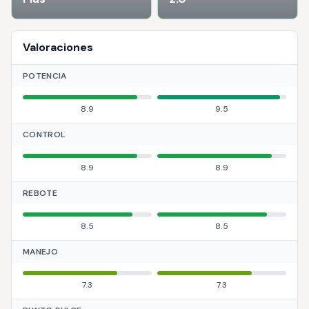
Valoraciones
POTENCIA
8.9
9.5
CONTROL
8.9
8.9
REBOTE
8.5
8.5
MANEJO
7.3
7.3