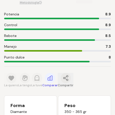
Metodología
Potencia
8.9
Control
8.9
Rebote
8.5
Manejo
7.3
Punto dulce
8
La quiero
La tengo
La tuve
Comparar
Compartir
Forma
Peso
Diamante
350 - 365 gr